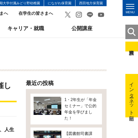
期大学付属みどり野幼稚園
にながわ保育園
西田地方保育園
MENU
まへ
在学生の皆さまへ
キャリア・就職
公開講座
インターネット出願
最近の投稿
催し
1・2年生が「年金
セミナー」で公的
年金を学びまし
た！
、人生
【図書館司書課