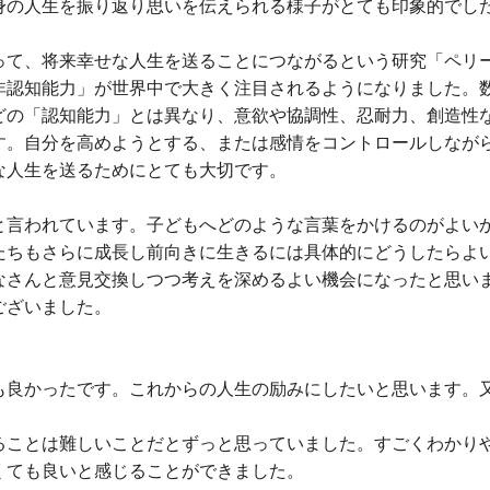
身の人生を振り返り思いを伝えられる様子がとても印象的でし
て、将来幸せな人生を送ることにつながるという研究「ペリ
非認知能力」が世界中で大きく注目されるようになりました。
どの「認知能力」とは異なり、意欲や協調性、忍耐力、創造性
す。自分を高めようとする、または感情をコントロールしなが
な人生を送るためにとても大切です。
言われています。子どもへどのような言葉をかけるのがよい
たちもさらに成長し前向きに生きるには具体的にどうしたらよ
なさんと意見交換しつつ考えを深めるよい機会になったと思い
ございました。
も良かったです。これからの人生の励みにしたいと思います。
ることは難しいことだとずっと思っていました。すごくわかり
くても良いと感じることができました。