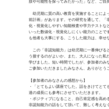
肢や可能性を探ってみたかった」など、ご自
幼児期に質の高い教育を実施することによっ
前計画」があります。その研究を通して、「
化・視覚化しやすい知能検査や学力テストな
いった数値化・視覚化しにくい能力のことで
も他者も大事にする、こうした能力は、幸せ
この「非認知能力」は幼児期に一番伸びると
う接するのがよいか、また、大人になった私
学びました。短い時間でしたが、参加者のみ
ご参加いただきましたみなさん、ありがとう
【参加者のみなさんの感想から】
・「とてもよい講座でした。話をきけてとて
達の成長にも参考にさせていただきます。
・ポジティブになること、自己肯定感を高め
非認知能力の話をして頂いて、難しく考えな