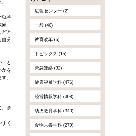
た。
広報センター (2)
ー就学
数値
一般 (46)
などと
教育改革 (5)
ら自分
トピックス (15)
か、ど
緊急連絡 (32)
いかを
ます。
健康福祉学科 (476)
経営情報学科 (308)
又、孫
幼児教育学科 (340)
やすく
食物栄養学科 (279)