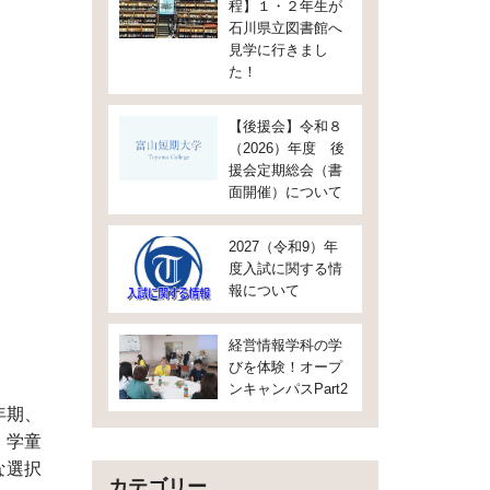
程】１・２年生が
石川県立図書館へ
見学に行きまし
た！
【後援会】令和８
（2026）年度 後
援会定期総会（書
面開催）について
2027（令和9）年
度入試に関する情
報について
経営情報学科の学
びを体験！オープ
ンキャンパスPart2
年期、
、学童
な選択
カテゴリー