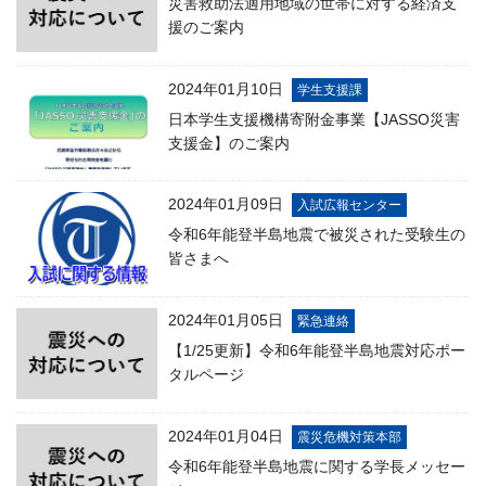
災害救助法適用地域の世帯に対する経済支
援のご案内
2024年01月10日
学生支援課
日本学生支援機構寄附金事業【JASSO災害
支援金】のご案内
2024年01月09日
入試広報センター
令和6年能登半島地震で被災された受験生の
皆さまへ
2024年01月05日
緊急連絡
【1/25更新】令和6年能登半島地震対応ポー
タルページ
2024年01月04日
震災危機対策本部
令和6年能登半島地震に関する学長メッセー