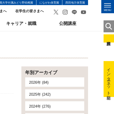
期大学付属みどり野幼稚園
にながわ保育園
西田地方保育園
MENU
まへ
在学生の皆さまへ
キャリア・就職
公開講座
インターネット出願
年別アーカイブ
2026年 (84)
2025年 (242)
2024年 (276)