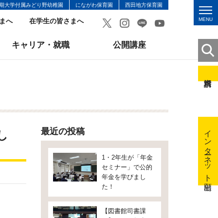
期大学付属みどり野幼稚園
にながわ保育園
西田地方保育園
MENU
まへ
在学生の皆さまへ
キャリア・就職
公開講座
インターネット出願
最近の投稿
し
1・2年生が「年金
セミナー」で公的
年金を学びまし
た！
【図書館司書課