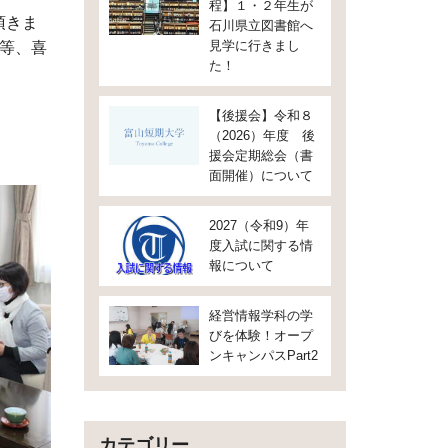
程】１・２年生が
頂きま
石川県立図書館へ
見学に行きまし
等、喜
た！
【後援会】令和８
（2026）年度 後
援会定期総会（書
面開催）について
2027（令和9）年
度入試に関する情
報について
経営情報学科の学
びを体験！オープ
ンキャンパスPart2
カテゴリー