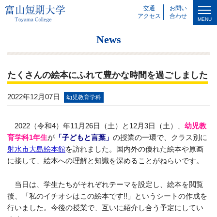
交通
お問い
アクセス
合わせ
MENU
News
たくさんの絵本にふれて豊かな時間を過ごしました
2022年12月07日
幼児教育学科
2022（令和4）年11月26日（土）と12月3日（土）、
幼児教
育学科1年生
が
「子どもと言葉」
の授業の一環で、クラス別に
射水市大島絵本館
を訪れました。国内外の優れた絵本や原画
に接して、絵本への理解と知識を深めることがねらいです。
当日は、学生たちがそれぞれテーマを設定し、絵本を閲覧
後、「私のイチオシはこの絵本です!!」というシートの作成を
行いました。今後の授業で、互いに紹介し合う予定にしてい