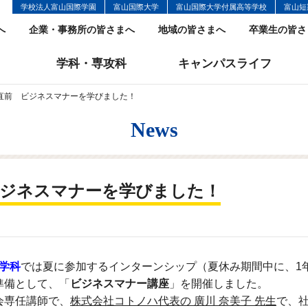
学校法人富山国際学園
富山国際大学
富山国際大学付属高等学校
富山短
へ
企業・事務所の皆さまへ
地域の皆さまへ
卒業生の皆さ
学科・専攻科
キャンパスライフ
直前 ビジネスマナーを学びました！
News
ジネスマナーを学びました！
学科
では夏に参加するインターンシップ（夏休み期間中に、1
準備として、「
ビジネスマナー講座
」を開催しました。
会専任講師で、
株式会社コトノハ代表の 廣川 奈美子 先生
で、