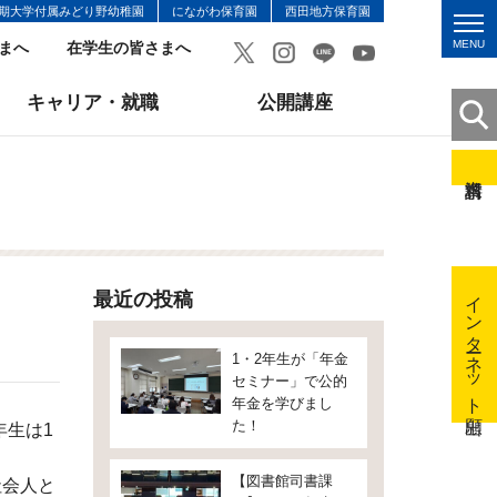
期大学付属みどり野幼稚園
にながわ保育園
西田地方保育園
MENU
まへ
在学生の皆さまへ
キャリア・就職
公開講座
インターネット出願
最近の投稿
1・2年生が「年金
セミナー」で公的
年金を学びまし
た！
年生は1
【図書館司書課
社会人と