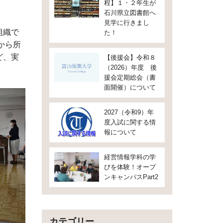
程】１・２年生が
石川県立図書館へ
見学に行きまし
組織で
た！
から所
ど、実
【後援会】令和８
（2026）年度 後
援会定期総会（書
面開催）について
2027（令和9）年
度入試に関する情
報について
経営情報学科の学
びを体験！オープ
ンキャンパスPart2
カテゴリー