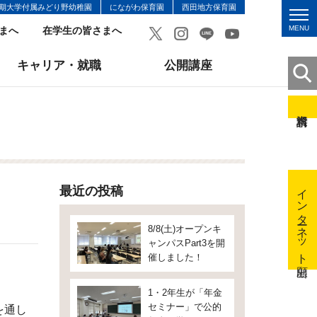
期大学付属みどり野幼稚園
にながわ保育園
西田地方保育園
MENU
まへ
在学生の皆さまへ
キャリア・就職
公開講座
インターネット出願
最近の投稿
8/8(土)オープンキ
ャンパスPart3を開
催しました！
1・2年生が「年金
セミナー」で公的
を通し