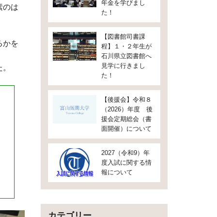
年金を学びまし
素のは
た！
【図書館司書課
るかを
程】１・２年生が
石川県立図書館へ
見学に行きまし
た。
た！
【後援会】令和８
（2026）年度 後
援会定期総会（書
面開催）について
2027（令和9）年
度入試に関する情
報について
カテゴリー