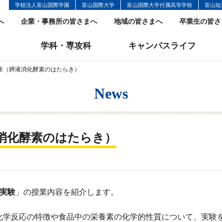
学校法人富山国際学園
富山国際大学
富山国際大学付属高等学校
富山短
へ
企業・事務所の皆さまへ
地域の皆さまへ
卒業生の皆さ
学科・専攻科
キャンパスライフ
験（膵液消化酵素のはたらき）
News
消化酵素のはたらき）
実験
」の授業内容を紹介します。
化学反応の特徴や食品中の栄養素の化学的性質について、実験