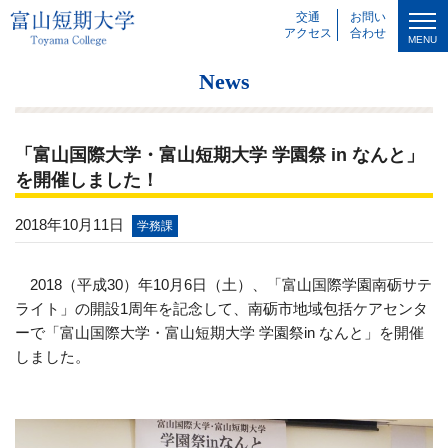
交通
お問い
アクセス
合わせ
MENU
News
「富山国際大学・富山短期大学 学園祭 in なんと」
を開催しました！
2018年10月11日
学務課
2018（平成
30）
年
10
月
6
日（土
）
、「富山国際学園南砺サテ
ライト」の開設
1
周年を記念して、南砺市地域包括ケアセンタ
ーで「富山国際大学・富山短期大学 学園祭
in
なんと」を開催
しました。