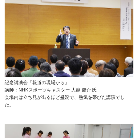
記念講演会「報道の現場から」
講師：
NHK
スポーツキャスター 大越 健介 氏
会場内は立ち見が出るほど盛況で、熱気を帯びた講演でし
た。