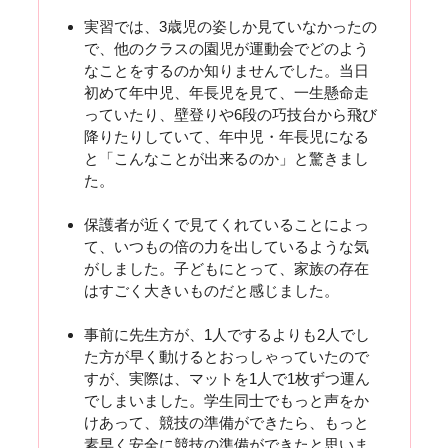
実習では、3歳児の姿しか見ていなかったの
で、他のクラスの園児が運動会でどのよう
なことをするのか知りませんでした。当日
初めて年中児、年長児を見て、一生懸命走
っていたり、壁登りや6段の巧技台から飛び
降りたりしていて、年中児・年長児になる
と「こんなことが出来るのか」と驚きまし
た。
保護者が近くで見てくれていることによっ
て、いつもの倍の力を出しているような気
がしました。子どもにとって、家族の存在
はすごく大きいものだと感じました。
事前に先生方が、1人でするよりも2人でし
た方が早く動けるとおっしゃっていたので
すが、実際は、マットを1人で1枚ずつ運ん
でしまいました。学生同士でもっと声をか
けあって、競技の準備ができたら、もっと
素早く安全に競技の準備ができたと思いま