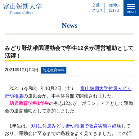
交通
お問い
アクセス
合わせ
MENU
News
みどり野幼稚園運動会で学生12名が運営補助として
活躍！
2021年10月04日
幼児教育学科
2021（令和3）年10月2日（
土
）、
富山短期大学付属みどり
野幼稚園
の運動会が、本学体育館で開催されました。
幼児教育学科1年生
の有志12名が、ボランティアとして運動
会の運営補助として参加しました。
1年生は、
9月に付属みどり野幼稚園で教育実習を経験
して
おり、運動会に至るまでの過程をよく見てきました。 この活