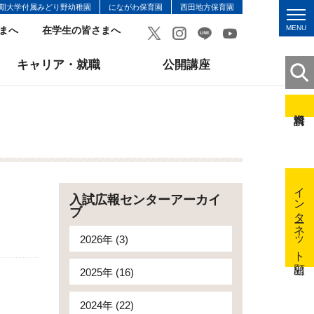
期大学付属みどり野幼稚園
にながわ保育園
西田地方保育園
MENU
まへ
在学生の皆さまへ
キャリア・就職
公開講座
】
インターネット出願
入試広報センターアーカイ
ブ
2026年 (3)
2025年 (16)
2024年 (22)