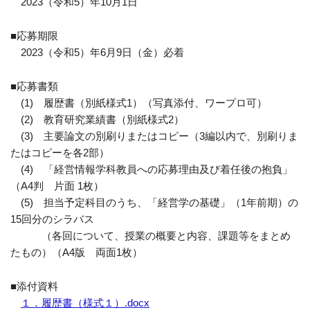
2023（令和5）年10月1日
■応募期限
2023（令和5）年6月9日（金）必着
■応募書類
(1) 履歴書（別紙様式1）（写真添付、ワープロ可）
(2) 教育研究業績書（別紙様式2）
(3) 主要論文の別刷りまたはコピー（3編以内で、別刷りま
たはコピーを各2部）
(4) 「経営情報学科教員への応募理由及び着任後の抱負」
（A4判 片面 1枚）
(5) 担当予定科目のうち、「経営学の基礎」（1年前期）の
15回分のシラバス
（各回について、授業の概要と内容、課題等をまとめ
たもの）（A4版 両面1枚）
■添付資料
１．履歴書（様式１）.docx