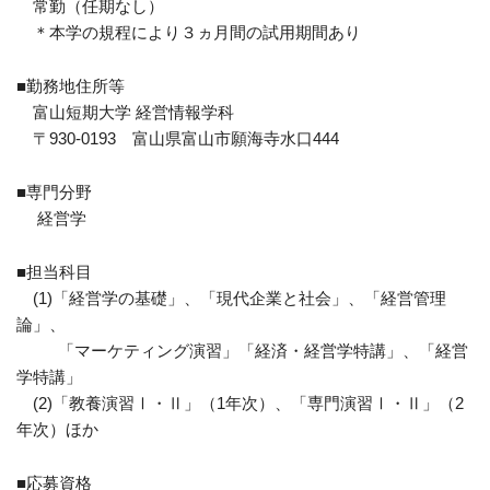
常勤（任期なし）
＊本学の規程により３ヵ月間の試用期間あり
■勤務地住所等
富山短期大学 経営情報学科
〒930-0193 富山県富山市願海寺水口444
■専門分野
経営学
■担当科目
(1)「経営学の基礎」、「現代企業と社会」、「経営管理
論」、
「マーケティング演習」「経済・経営学特講」、「経営
学特講」
(2)「教養演習Ⅰ・Ⅱ」（1年次）、「専門演習Ⅰ・Ⅱ」（2
年次）ほか
■応募資格