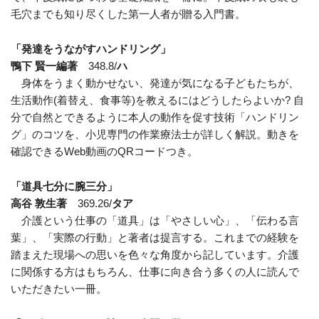
毛穴までも知り尽くした第一人者が贈る入門書。
「発達をうながすハンドリング」
鴨下 賢一編著
348.8/
ハ
身体をうまく動かせない、発達が気になる子どもたちが、
生活動作(着替え、食事等)を教えるにはどうしたらよいか? 自
分で自然とできるように本人の動作を促す技術「ハンドリン
グ」のコツを、小児専門の作業療法士が詳しく解説。動きを
確認できるWeb動画のQRコードつき。
「道具七分に腕三分」
高谷 敦生著
369.26/
タア
介護という仕事の「道具」は「やさしい心」、「伝わる言
葉」、「実際の行動」と著者は提言する。これまでの経験を
踏まえた現場への思いを色々な角度から記しています。介護
に関係する方はもちろん、仕事に向き合う多くの人に読んで
いただきたい一冊。