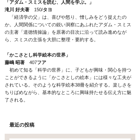
「アダム・スミスを読む、人間を学ぶ。」
滝川 好夫著
150/
タヨ
「経済学の父」は、喜びや怒り、憎しみをどう捉えたの
か。人間関係についての鋭い洞察にあふれたアダム・スミス
の主著「道徳情操論」を原著の目次に沿って読み進めなが
ら、スミスの主張を大胆に整理・要約する。
「かこさとし科学絵本の世界」
藤嶋 昭著
407
フア
初めて知る「科学の世界」に、子どもが興味・関心を持つ
ことができるように「かこさとしの絵本」には様々な工夫が
されている。そのような科学絵本38冊を紹介する。楽しさを
ちりばめながら、基本的なところに興味持たせる伝え方に魅
了される。
最近の投稿