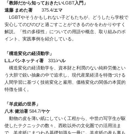
「教師だから知っておきたい
LGBT
入門」
遠藤 まめた著
375.4/
エマ
LGBTやそうかもしれない子どもたちが、どうしたら学校で
安心してのびのびと過ごすことができるのかをわかりやすく
解説。「性の多様性」についての用語や概念、取り組みのポ
イント、実践事例を紹介している。
「構造変化の経済動学」
L.L.
パシネッティ著
331/
ハル
構造変化の経済動学を、資本財と利潤のない純粋労働とい
う大胆で鋭い抽象の中で追求し、現代産業経済を特徴づける
人間学習に基づく技術変化と雇用、価格変化の関係の本質的
特徴を描く。
「羊皮紙の世界」
八木 健治著
584.7/
ヤケ
動物の皮を薄い紙にしていく工程から、中世の写字生が駆
使したテクニックの数々、西欧以外の文化圏での活用法ま
で、羊皮紙にまつわる基礎知識を一冊に。羊皮紙の表も裏も