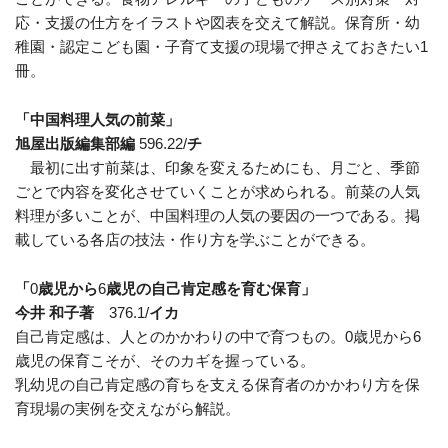
応・支援の仕方をイラストや図表を交えて解説。保育所・幼
稚園・認定こども園・子育て支援の現場で押さえておきたい1
冊。
「中国料理人気の前菜」
旭屋出版編集部編
596.22/
チ
最初に出す前菜は、印象を変えるためにも、月ごと、季節
ごとで内容を変化させていくことが求められる。前菜の人気
料理が多いことが、中国料理の人気の要因の一つである。掲
載している各店の技法・作り方を学ぶことができる。
「
0
歳児から
6
歳児の自己肯定感を育む保育」
今井 和子著
376.1/
イカ
自己肯定感は、人とのかかわりの中で育つもの。
0
歳児から
6
歳児の保育こそが、そのカギを握っている。
乳幼児の自己肯定感の育ちを支える保育者のかかわり方を保
育現場の実例を交えながら解説。