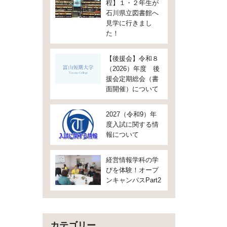
程】１・２年生が
石川県立図書館へ
見学に行きまし
た！
【後援会】令和８
（2026）年度 後
援会定期総会（書
面開催）について
2027（令和9）年
度入試に関する情
報について
経営情報学科の学
びを体験！オープ
ンキャンパスPart2
カテゴリー