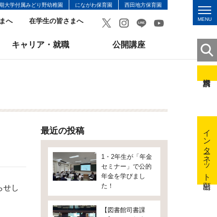
期大学付属みどり野幼稚園
にながわ保育園
西田地方保育園
MENU
まへ
在学生の皆さまへ
キャリア・就職
公開講座
インターネット出願
最近の投稿
1・2年生が「年金
セミナー」で公的
年金を学びまし
た！
らせし
【図書館司書課