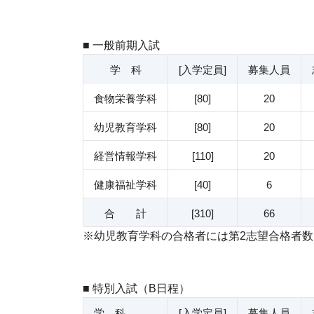
■ 一般前期入試
学 科
[入学定員]
募集人員
食物栄養学科
[80]
20
幼児教育学科
[80]
20
経営情報学科
[110]
20
健康福祉学科
[40]
6
合 計
[310]
66
※幼児教育学科の合格者には第2志望合格者数
■ 特別入試（B日程）
学 科
[入学定員]
募集人員