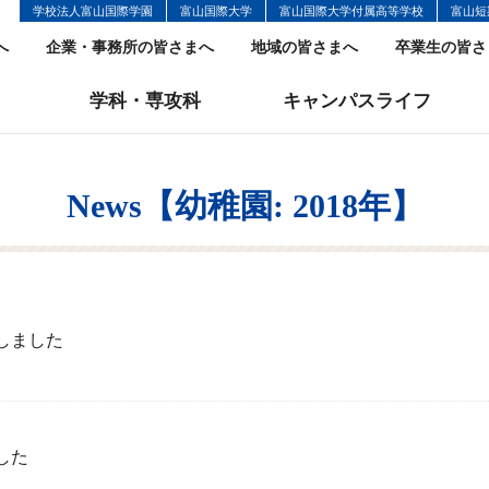
学校法人富山国際学園
富山国際大学
富山国際大学付属高等学校
富山短
へ
企業・事務所の皆さまへ
地域の皆さまへ
卒業生の皆さ
学科・専攻科
キャンパスライフ
News【幼稚園: 2018年】
しました
した