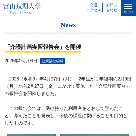
交通
お問い
アクセス
合わせ
MENU
News
「介護計画実習報告会」を開催
2026年06月04日
健康福祉学科
2026（令和
8
）年
4
月
27
日（月）、
2
年生が１年後期の
2
月
9
日
（月）から
2
月
27
日（金）にかけて実施した「介護計画実習」
の報告会を開催しました。
この報告会では、受け持った利用者をとおして学んだこ
と、考えたことを発表し、今後の課題に繋げることを目的と
したものです。