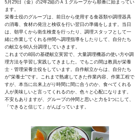
5月
29
日（金）の
2
年
2
組のＡ１グループから順番に始まってい
ます。
栄養士役のグループは、前日から使用する食器類や調理器具
の消毒、食材の発注と検収を行い翌日の準備をします。当日
は、朝早くから衛生検査を行ったり、調理スタッフとして一
緒に作業してくれる仲間へ調理指導をしたりして、自分たち
の献立を
60
人分調理していきます。
これまでの
8
回の基礎献立実習で、大量調理機器の使い方や調
理方法を学習し実践してきました。でもこの間は教員が栄養
士・管理栄養士役をしています。自作献立からは、自分たち
が"栄養士"です。これまで熟慮してきた作業内容、作業工程で
すが、本当に出来上がり時間に間に合うのか、食べてくれる
人が美味しいと言ってくれるのか、色々と心配になります。
不安もありますが、グループの仲間と思いと力を
1
つにして、
「できると信じて」がんばっています。