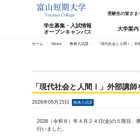
受験生の皆さま
学生募集・入試情報
大学案内
オープンキャンパス
ホーム
News
教務入試課
「現代社会と人間Ⅰ」外
「現代社会と人間Ⅰ」外部講師
2026年05月15日
教務入試課
2026（令和８）年４月２４日(金)の５限目
行いました。