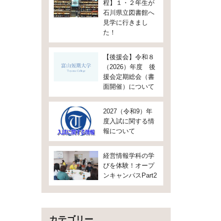
程】１・２年生が
石川県立図書館へ
見学に行きまし
た！
【後援会】令和８
（2026）年度 後
援会定期総会（書
面開催）について
2027（令和9）年
度入試に関する情
報について
経営情報学科の学
びを体験！オープ
ンキャンパスPart2
カテゴリー