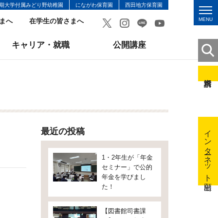
期大学付属みどり野幼稚園
にながわ保育園
西田地方保育園
MENU
まへ
在学生の皆さまへ
キャリア・就職
公開講座
インターネット出願
最近の投稿
1・2年生が「年金
セミナー」で公的
年金を学びまし
た！
【図書館司書課