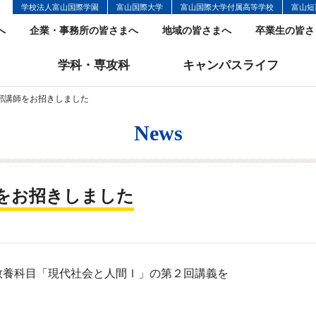
学校法人富山国際学園
富山国際大学
富山国際大学付属高等学校
富山短
へ
企業・事務所の皆さまへ
地域の皆さまへ
卒業生の皆さ
学科・専攻科
キャンパスライフ
部講師をお招きしました
News
をお招きしました
、教養科目「現代社会と人間Ⅰ」の第２回講義を