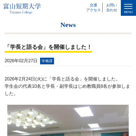
交通
お問い
アクセス
合わせ
MENU
News
「学長と語る会」を開催しました！
2026年02月27日
学務課
2026
年
2
月
24
日
(
火
)
に「学長と語る会」を開催しました。
学生会の代表
10
名と学長・副学長はじめ教職員
8
名が参加しま
した。