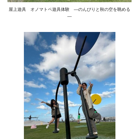
屋上遊具 オノマトペ遊具体験 ―のんびりと秋の空を眺める
―