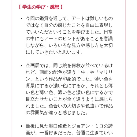
【
学生の学び・感想
】
今回の鑑賞を通して、アートは難しいもの
ではなく自分の感じたことを自由に表現し
ていいんだということを学びました。日常
の中にもアートのヒントがあることを意識
しながら、いろいろな見方や感じ方を大切
にしていきたいと思います。
企画展では、同じ絵を何枚か並べているけ
れど、画面の配色が違う「牛」や「マリリ
ン」という作品が印象的でした。薄い色を
背景にするか濃い色にするか、それとも薄
い色と薄い色、濃い色と濃い色にするかで
目立たせたいことが全く違うように感じら
れました。色合いの大切さや色遣いで作品
の雰囲気が違うと感じました。
最後に見た瀧口修造とジョアン・ミロの詩
画が、一番好きだった。普通に生きていい