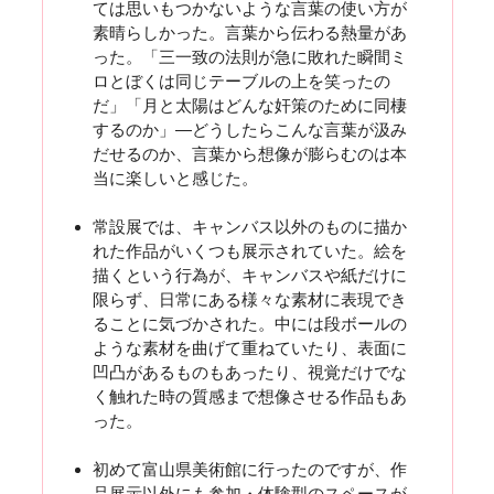
ては思いもつかないような言葉の使い方が
素晴らしかった。言葉から伝わる熱量があ
った。「三一致の法則が急に敗れた瞬間ミ
ロとぼくは同じテーブルの上を笑ったの
だ」「月と太陽はどんな奸策のために同棲
するのか」―どうしたらこんな言葉が汲み
だせるのか、言葉から想像が膨らむのは本
当に楽しいと感じた。
常設展では、キャンバス以外のものに描か
れた作品がいくつも展示されていた。絵を
描くという行為が、キャンバスや紙だけに
限らず、日常にある様々な素材に表現でき
ることに気づかされた。中には段ボールの
ような素材を曲げて重ねていたり、表面に
凹凸があるものもあったり、視覚だけでな
く触れた時の質感まで想像させる作品もあ
った。
初めて富山県美術館に行ったのですが、作
品展示以外にも参加・体験型のスペースが