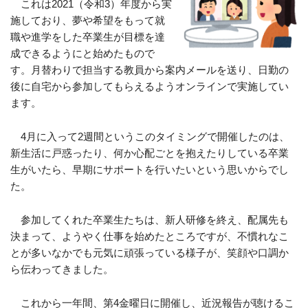
これは
2021
（令和
3
）年度から実
施しており、夢や希望をもって就
職や進学をした卒業生が目標を達
成できるようにと始めたもので
す。月替わりで担当する教員から案内メールを送り、日勤の
後に自宅から参加してもらえるようオンラインで実施してい
ます。
4月に入って
2
週間というこのタイミングで開催したのは、
新生活に戸惑ったり、何か心配ごとを抱えたりしている卒業
生がいたら、早期にサポートを行いたいという思いからでし
た。
参加してくれた卒業生たちは、新人研修を終え、配属先も
決まって、ようやく仕事を始めたところですが、不慣れなこ
とが多いなかでも元気に頑張っている様子が、笑顔や口調か
ら伝わってきました。
これから一年間、第
4
金曜日に開催し、近況報告が聴けるこ