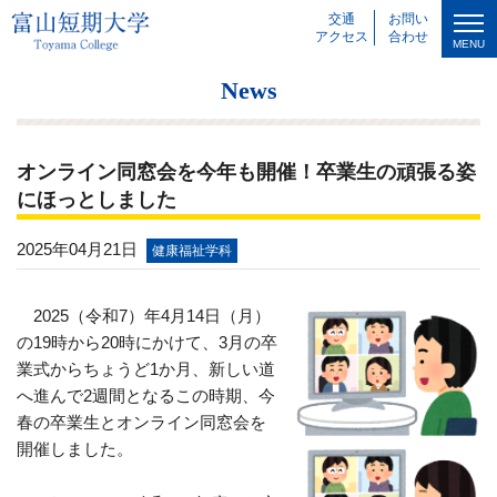
交通
お問い
アクセス
合わせ
MENU
News
オンライン同窓会を今年も開催！卒業生の頑張る姿
にほっとしました
2025年04月21日
健康福祉学科
2025（令和
7
）年
4
月
14
日（月）
の
19
時から
20
時にかけて、
3
月の卒
業式からちょうど
1
か月、新しい道
へ進んで
2
週間となるこの時期、今
春の卒業生とオンライン同窓会を
開催しました。