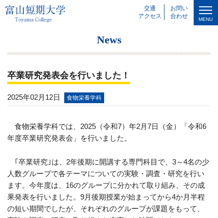
交通
お問い
アクセス
合わせ
MENU
News
卒業研究発表会を行いました！
2025年02月12日
食物栄養学科
食物栄養学科では、
2025
（令和
7
）年
2
月
7
日（金）「令和
6
年度卒業研究発表会」を行いました。
｢卒業研究｣は、
2
年後期に開講する専門科目で、
3
～
4
名の少
人数グループで各テーマについての実験・調査・研究を行い
ます。今年度は、
16
のグループに分かれて取り組み、その成
果発表を行いました。
9
月後期授業が始まってから
4
か月半程
の短い期間でしたが、それぞれのグループが課題をもって、