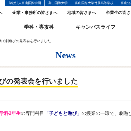
学校法人富山国際学園
富山国際大学
富山国際大学付属高等学校
富山短
へ
企業・事務所の皆さまへ
地域の皆さまへ
卒業生の皆さ
学科・専攻科
キャンパスライフ
業で劇遊びの発表会を行いました
News
びの発表会を行いました
学科2年生
の専門科目
「子どもと遊び」
の授業の一環で、劇遊