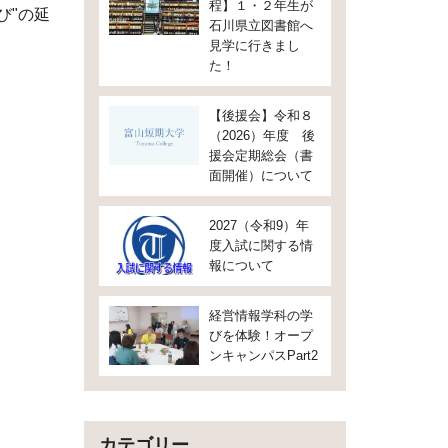
程】１・２年生が
び"の延
石川県立図書館へ
見学に行きまし
た！
【後援会】令和８
（2026）年度 後
援会定期総会（書
面開催）について
2027（令和9）年
度入試に関する情
報について
経営情報学科の学
びを体験！オープ
ンキャンパスPart2
カテゴリー