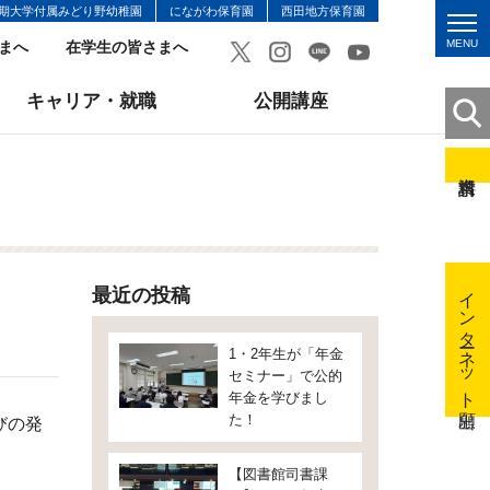
期大学付属みどり野幼稚園
にながわ保育園
西田地方保育園
MENU
まへ
在学生の皆さまへ
キャリア・就職
公開講座
インターネット出願
最近の投稿
1・2年生が「年金
セミナー」で公的
年金を学びまし
た！
びの発
【図書館司書課