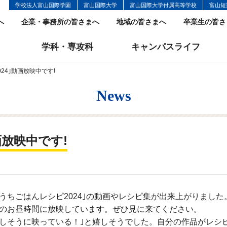
学校法人富山国際学園
富山国際大学
富山国際大学付属高等学校
富山短
へ
企業・事務所の皆さまへ
地域の皆さまへ
卒業生の皆さ
学科・専攻科
キャンパスライフ
24｣動画放映中です!
News
画放映中です!
うちごはんレシピ
2024
｣の動画やレシピ集が出来上がりました
のお昼時間に放映しています。ぜひ見に来てください。
しそうに映っている！｣と嬉しそうでした。自分の作品がレシ