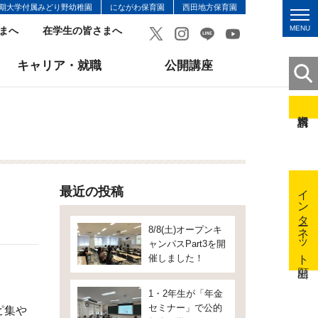
期大学付属みどり野幼稚園
にながわ保育園
西田地方保育園
MENU
まへ
在学生の皆さまへ
キャリア・就職
公開講座
インターネット出願
最近の投稿
8/8(土)オープンキ
ャンパスPart3を開
催しました！
。
1・2年生が「年金
セミナー」で公的
ピ集や