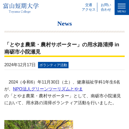
交通
お問い
アクセス
合わせ
MENU
News
「とやま農業・農村サポーター」の用水路清掃 in
南砺市小院瀬見
2024年12月17日
ボランティア活動
2024（令和
6
）年11
月30
日（土）、健康福祉学科
1
年生6
名
が、
NPO法人グリーンツーリズムとやま
の「とやま農業・農村サポーター」として、南砺市小院瀬見
において、用水路の清掃ボランティア活動を行いました。