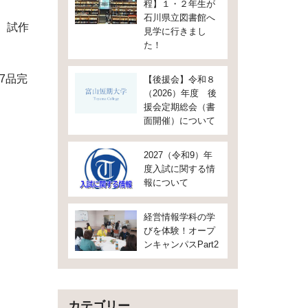
程】１・２年生が
石川県立図書館へ
 試作
見学に行きまし
た！
7
品完
【後援会】令和８
（2026）年度 後
援会定期総会（書
面開催）について
2027（令和9）年
度入試に関する情
報について
経営情報学科の学
びを体験！オープ
ンキャンパスPart2
カテゴリー