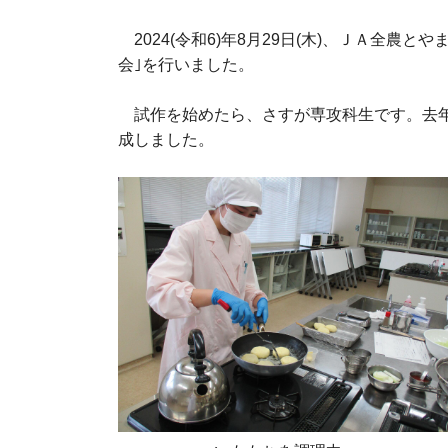
2024(令和
6)
年
8
月
29
日
(
木
)
、ＪＡ全農とや
会｣を行いました。
試作を始めたら、さすが専攻科生です。去年
成しました。