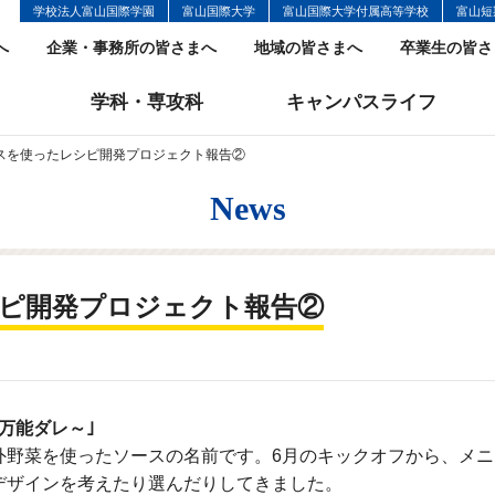
学校法人富山国際学園
富山国際大学
富山国際大学付属高等学校
富山短
へ
企業・事務所の皆さまへ
地域の皆さまへ
卒業生の皆さ
学科・専攻科
キャンパスライフ
スを使ったレシピ開発プロジェクト報告②
News
ピ開発プロジェクト報告②
万能ダレ～｣
野菜を使ったソースの名前です。
6
月のキックオフから、メニ
デザインを考えたり選んだりしてきました。