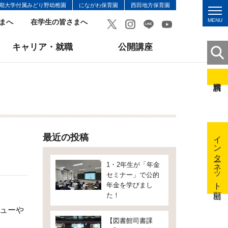
期大学付属みどり野幼稚園
にながわ保育園
西田地方保育園
MENU
まへ
在学生の皆さまへ
キャリア・就職
公開講座
インターネット出願
最近の投稿
1・2年生が「年金
セミナー」で公的
年金を学びまし
た！
ューや
【図書館司書課