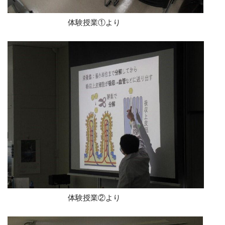
体験授業①より
体験授業②より