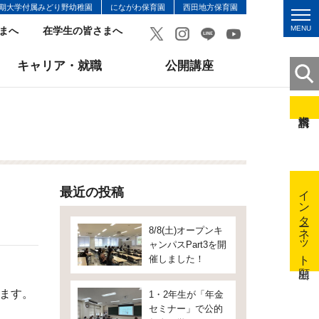
期大学付属みどり野幼稚園
にながわ保育園
西田地方保育園
MENU
まへ
在学生の皆さまへ
キャリア・就職
公開講座
インターネット出願
最近の投稿
8/8(土)オープンキ
ャンパスPart3を開
催しました！
ます。
1・2年生が「年金
セミナー」で公的