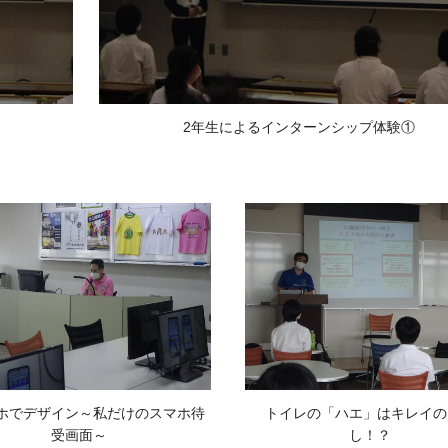
2年生によるインターンシップ体験①
ホでデザイン～私だけのスマホ待
トイレの「ハエ」はキレイの
受画面～
し！？