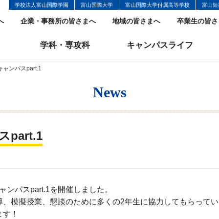
学校法人富山国際学園
富山国際大学
富山国際大学付属高等学校
富山短
へ
企業・事務所の皆さまへ
地域の皆さまへ
卒業生の皆さ
学科・専攻科
キャンパスライフ
ンパスpart.1
News
art.1
ャンパスpart.1を開催しました。
導、模擬授業、懇談のために多くの2年生に協力してもらってい
ます！