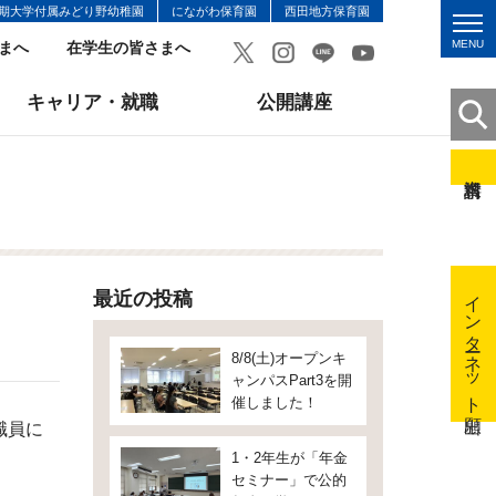
期大学付属みどり野幼稚園
にながわ保育園
西田地方保育園
MENU
まへ
在学生の皆さまへ
キャリア・就職
公開講座
インターネット出願
最近の投稿
8/8(土)オープンキ
ャンパスPart3を開
催しました！
職員に
1・2年生が「年金
セミナー」で公的