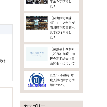
年金を学びまし
た！
【図書館司書課
程】１・２年生が
石川県立図書館へ
見学に行きまし
た！
【後援会】令和８
（2026）年度 後
援会定期総会（書
受け
面開催）について
2027（令和9）年
度入試に関する情
報について
カテゴリー