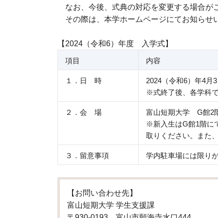
なお、今後、式典の対応を変更する場合が
その際は、本学ホームページにてお知らせい
【2024（令和6）年度 入学式】
項目
内容
１．日 時
2024（令和6）年4月
※式終了後、各学科
２．会 場
富山短期大学 G館2
※新入生はG館1階に
取りください。また
３．留意事項
学内駐車場には限り
【お問い合わせ先】
富山短期大学 学生支援課
〒930-0193 富山市願海寺水口444