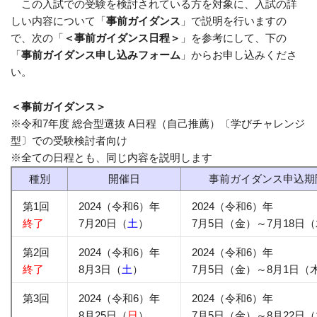
この入試での受験を検討されている方を対象に、入試の詳
しい内容について「
事前ガイダンス
」で説明を行いますの
で、次の「
＜事前ガイダンス日程＞
」を参考にして、下の
「
事前ガイダンス申し込みフォーム
」からお申し込みくださ
い。
＜事前ガイダンス＞
※令和7年度 総合型選抜 A日程（自己推薦）〔学びチャレンジ
型〕での受験検討者向け
※全ての日程とも、同じ内容を説明します
種別
開催日
事前ガイダンス申込期
第1回
2024（令和6）年
2024（令和6）年
終了
7月20日（
土
）
7月5日（金）～7月18日
第2回
2024（令和6）年
2024（令和6）年
終了
8月3日（
土
）
7月5日（金）～8月1日（
第3回
2024（令和6）年
2024（令和6）年
8月25日（
日
）
7月5日（金）～8月22日