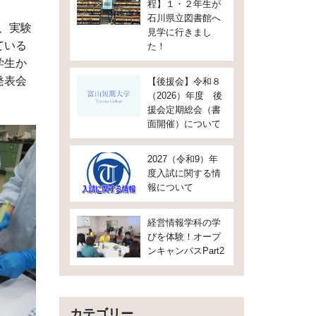
程】１・２年生が
石川県立図書館へ
て、実験
見学に行きまし
ている
た！
学生か
発表会
【後援会】令和８
（2026）年度 後
援会定期総会（書
面開催）について
2027（令和9）年
度入試に関する情
報について
経営情報学科の学
びを体験！オープ
ンキャンパスPart2
カテゴリー