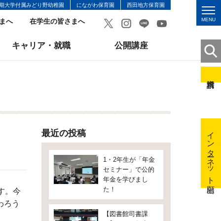
期大学付属みどり野幼稚園
にながわ保育園
西田地方保育園
MENU
まへ
在学生の皆さまへ
キャリア・就職
公開講座
インターネット出願
最近の投稿
1・2年生が「年金
セミナー」で公的
年金を学びまし
た！
す。今
わろう
【図書館司書課