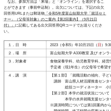
なお、参加方法は「来場」と「オンライン」を選択するこ
とができます（事前申込制）。出欠については、下記の出欠
回答用URLまたは郵送物
「令和5年度富山短期大学「就活セミ
ナー」（父母等対象）のご案内【第2回案内】（9月21日
付）」
に記載してある出欠回答用QRコードでお送りくださ
い。
１．日 時
2023（令和5）年10月15日（
日
）9:3
２．場 所
富山短期大学 A330教室 及び オンラ
３．対象者
食物栄養学科、幼児教育学科、経営情
予定者（現1年生）の父母等で希望
４．講 演
【第１部】「就職活動の傾向、子ど
講師 富山県人材活躍推進センタ
総括コーディネーター 小池
【第２部】本学の就活状況について（
本学の水井就職支援センター
※講演時間については第1回案内か
開催時間、終了時間の変更はあり