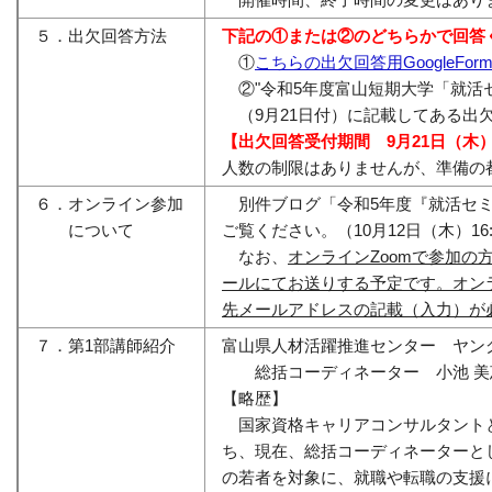
５．出欠回答方法
下記の①または②のどちらかで回答
①
こちらの出欠回答用GoogleFor
②"令和5年度富山短期大学「就活
（9月21日付）に記載してある出
【出欠回答受付期間 9月21日（木）～
人数の制限はありませんが、準備の
６．オンライン参加
別件ブログ「令和5年度『就活セミ
について
ご覧ください。（10月12日（木）16
なお、
オンラインZoomで参加の方
ールにてお送りする予定です。オンライ
先メールアドレスの記載（入力）が
７．第1部講師紹介
富山県人材活躍推進センター ヤン
総括コーディネーター 小池 美
【略歴】
国家資格キャリアコンサルタント
ち、現在、総括コーディネーターと
の若者を対象に、就職や転職の支援