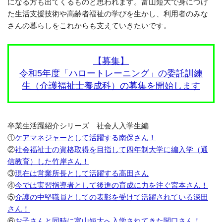
になる方も出てくるものと思われます。富山短大で身につけ
た生活支援技術や高齢者福祉の学びを生かし、利用者のみな
さんの暮らしをこれからも支えていきたいです。
【募集】
令和5年度「ハロートレーニング」の委託訓練
生（介護福祉士養成科）の募集を開始します
卒業生活躍紹介シリーズ 社会人入学生編
①
ケアマネジャーとして活躍する南保さん！
②
社会福祉士の資格取得を目指して四年制大学に編入学（通
信教育）した竹岸さん！
③
現在は営業所長として活躍する高田さん
④
今では実習指導者として後進の育成に力を注ぐ宮本さん！
⑤
介護の中堅職員としての表彰を受けて活躍されている深田
さん！
⑥
お子さんと同時に富山短大へ入学されてきた関口さん！