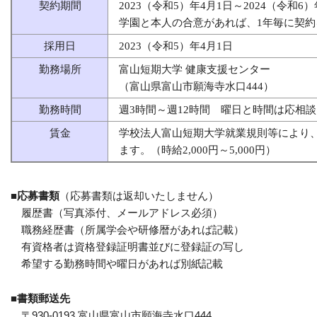
契約期間
2023（令和5）年4月1日～2024（令和6）
学園と本人の合意があれば、1年毎に契約
採用日
2023（令和5）年4月1日
勤務場所
富山短期大学 健康支援センター
（富山県富山市願海寺水口444）
勤務時間
週3時間～週12時間 曜日と時間は応相談
賃金
学校法人富山短期大学就業規則等により
ます。（時給2,000円～5,000円）
■応募書類
（応募書類は返却いたしません）
履歴書（写真添付、メールアドレス必須）
職務経歴書（所属学会や研修暦があれば記載）
有資格者は資格登録証明書並びに登録証の写し
希望する勤務時間や曜日があれば別紙記載
■書類郵送先
〒930-0193 富山県富山市願海寺水口444