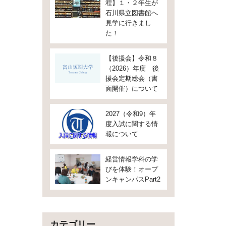
程】１・２年生が
石川県立図書館へ
見学に行きまし
た！
【後援会】令和８
（2026）年度 後
援会定期総会（書
面開催）について
2027（令和9）年
度入試に関する情
報について
経営情報学科の学
びを体験！オープ
ンキャンパスPart2
カテゴリー