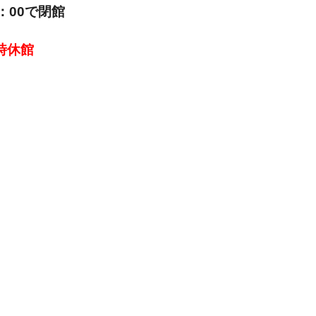
6：00で閉館
臨時休館