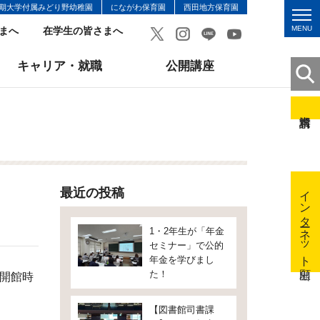
期大学付属みどり野幼稚園
にながわ保育園
西田地方保育園
MENU
まへ
在学生の皆さまへ
キャリア・就職
公開講座
インターネット出願
最近の投稿
1・2年生が「年金
セミナー」で公的
年金を学びまし
た！
 開館時
【図書館司書課