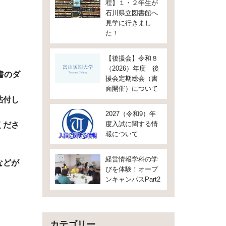
程】１・２年生が
石川県立図書館へ
見学に行きまし
た！
【後援会】令和８
（2026）年度 後
書のダ
援会定期総会（書
面開催）について
貼付し
2027（令和9）年
度入試に関する情
くださ
報について
経営情報学科の学
などが
びを体験！オープ
ンキャンパスPart2
カテゴリー