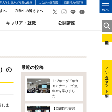
期大学付属みどり野幼稚園
にながわ保育園
西田地方保育園
MENU
まへ
在学生の皆さまへ
キャリア・就職
公開講座
インターネット出願
最近の投稿
期）の
1・2年生が「年金
セミナー」で公的
年金を学びまし
た！
始しま
【図書館司書課