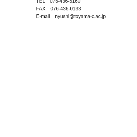
TEL 076-436-5160
FAX 076-436-0133
E-mail nyushi@toyama-c.ac.jp