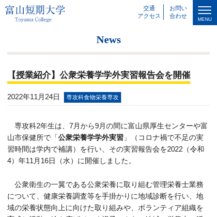
交通
お問い
アクセス
合わせ
MENU
News
【授業紹介】公衆栄養学学外実習報告会を開催
2022年11月24日
専攻科食物栄養専攻
専攻科2年生は、7月から9月の間に富山県厚生センターや富
山市保健所で「
公衆栄養学学外実習
」（コロナ禍で不足の実
習時間は学内で補講）を行い、その実習報告会を2022（令和
4）年11月16日（水）に開催しました。
公衆衛生の一翼である公衆栄養に取り組む管理栄養士業務
について、健康栄養調査等を手掛かりに地域診断を行い、地
域の栄養状態向上に向けた取り組みや、ボランティア組織を