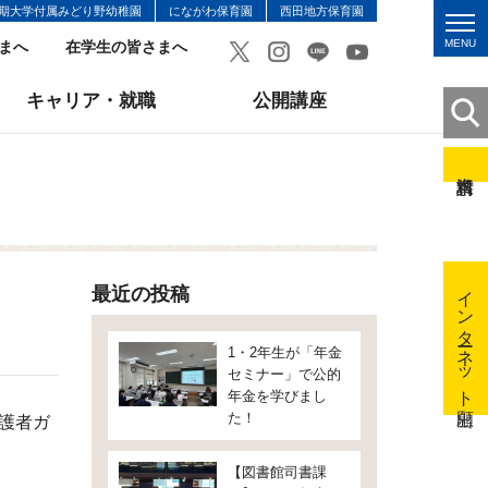
期大学付属みどり野幼稚園
にながわ保育園
西田地方保育園
MENU
まへ
在学生の皆さまへ
キャリア・就職
公開講座
インターネット出願
最近の投稿
1・2年生が「年金
セミナー」で公的
年金を学びまし
た！
保護者ガ
【図書館司書課