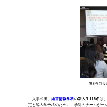
東野学科長
入学式後、
経営情報学科
の
新入生116名
は、
定と編入学合格のために、学科のチームが一