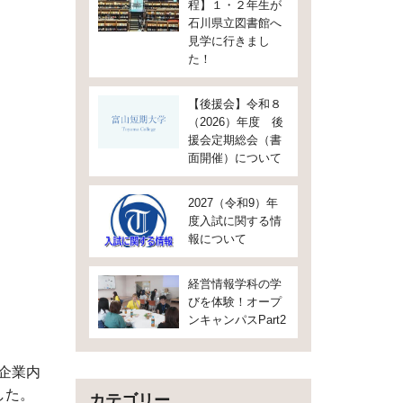
程】１・２年生が
石川県立図書館へ
見学に行きまし
た！
【後援会】令和８
（2026）年度 後
援会定期総会（書
面開催）について
2027（令和9）年
度入試に関する情
報について
経営情報学科の学
びを体験！オープ
ンキャンパスPart2
良企業内
した。
カテゴリー