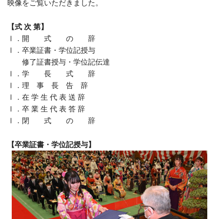
映像をご覧いただきました。
【式 次 第】
Ⅰ．開 式 の 辞
Ⅰ．卒業証書・学位記授与
修了証書授与・学位記伝達
Ⅰ．学 長 式 辞
Ⅰ．理 事 長 告 辞
Ⅰ．在 学 生 代 表 送 辞
Ⅰ．卒 業 生 代 表 答 辞
Ⅰ．閉 式 の 辞
【卒業証書・学位記授与】