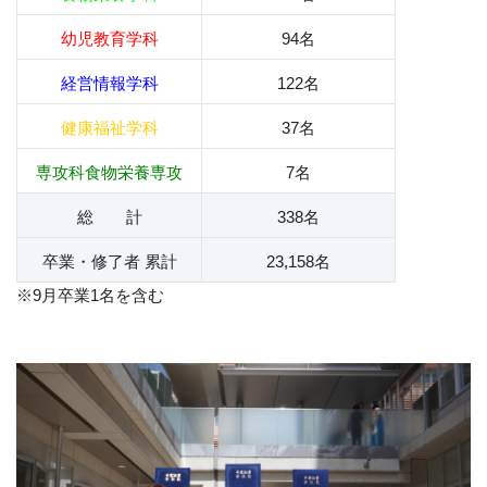
幼児教育学科
94名
経営情報学科
122名
健康福祉学科
37名
専攻科食物栄養専攻
7名
総 計
338名
卒業・修了者 累計
23,158名
※9月卒業1名を含む