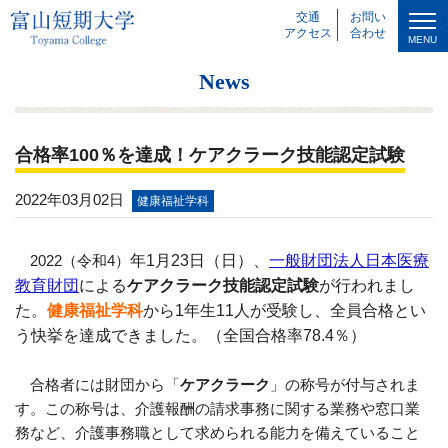
交通
お問い
アクセス
合わせ
MENU
News
合格率100％を達成！ケアクラーク技能認定試験
2022年03月02日
健康福祉学科
2022（令和
4
）
年
1
月
23
日（日）、
一般財団法人日本医療
教育財団
による
ケアクラーク技能認定試験
が行われまし
た。
健康福祉学科
から
1
年生
11
人が受験し、全員合格とい
う快挙を達成できました。（全国合格率
78.4
％）
合格者には財団から「
ケアクラーク
」の称号が付与されま
す。この称号は、介護報酬の請求事務に関する業務や窓口業
務など、介護事務職として求められる能力を備えていること