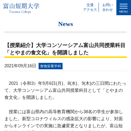
交通
お問い
アクセス
合わせ
MENU
News
【授業紹介】大学コンソーシアム富山共同授業科目
「とやまの食文化」を開講しました
2021年09月16日
食物栄養学科
2021（令和
3
）年
9
月
6
日
(
月
)
、
8(
水
)
、
9(
木
)
の三日間にわたっ
て、大学コンソーシアム富山共同授業科目として「とやまの
食文化」を開講しました。
授業には富山県内の高等教育機関から
38
名の学生が参加し
ました。新型コロナウィルスの感染拡大の影響により、対面
からオンラインでの実施に急遽変更となりましたが、富山短