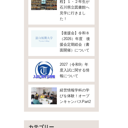
程】１・２年生が
石川県立図書館へ
見学に行きまし
た！
【後援会】令和８
（2026）年度 後
援会定期総会（書
面開催）について
2027（令和9）年
度入試に関する情
報について
経営情報学科の学
びを体験！オープ
ンキャンパスPart2
カテゴリー