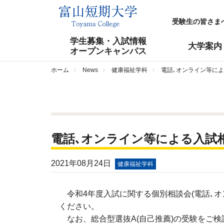
受験生の皆さま
学生募集・入試情報
大学案内
オープンキャンパス
ホーム
News
健康福祉学科
電話､オンライン等に
電話､オンライン等による入試
2021年08月24日
健康福祉学科
令和
4
年度入試に関する個別相談会
(
電話､
ください。
なお、総合型選抜
A(
自己推薦
)
の受験をご検