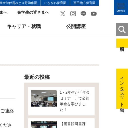
期大学付属みどり野幼稚園
にながわ保育園
西田地方保育園
MENU
まへ
在学生の皆さまへ
キャリア・就職
公開講座
インターネット出願
最近の投稿
1・2年生が「年金
セミナー」で公的
年金を学びまし
た！
にご連絡
【図書館司書課
くださ