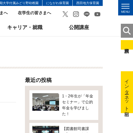
期大学付属みどり野幼稚園
にながわ保育園
西田地方保育園
MENU
まへ
在学生の皆さまへ
キャリア・就職
公開講座
インターネット出願
最近の投稿
1・2年生が「年金
セミナー」で公的
年金を学びまし
た！
【図書館司書課