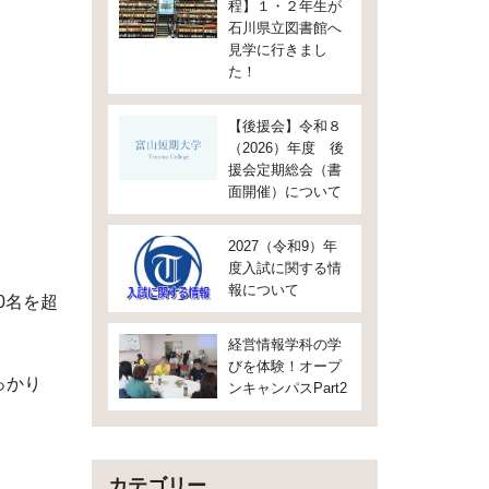
程】１・２年生が
石川県立図書館へ
見学に行きまし
た！
【後援会】令和８
（2026）年度 後
援会定期総会（書
面開催）について
2027（令和9）年
度入試に関する情
報について
0名を超
経営情報学科の学
びを体験！オープ
っかり
ンキャンパスPart2
カテゴリー