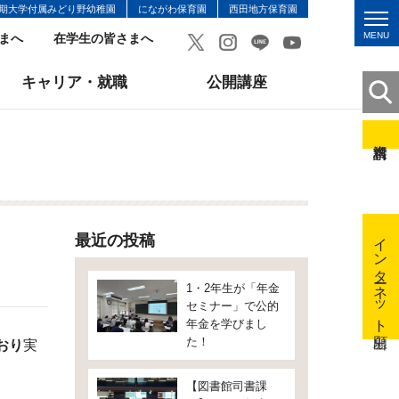
期大学付属みどり野幼稚園
にながわ保育園
西田地方保育園
MENU
まへ
在学生の皆さまへ
キャリア・就職
公開講座
インターネット出願
最近の投稿
1・2年生が「年金
セミナー」で公的
年金を学びまし
た！
おり
実
【図書館司書課