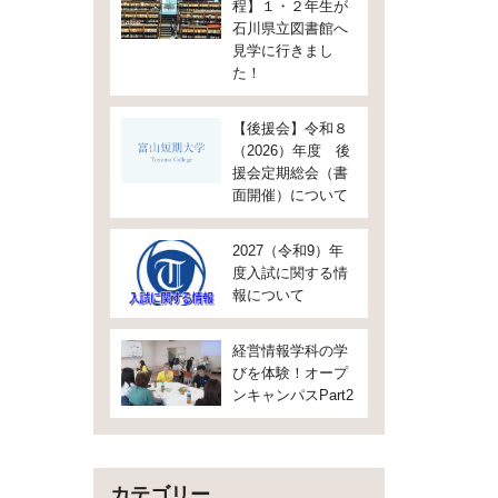
程】１・２年生が
石川県立図書館へ
見学に行きまし
た！
【後援会】令和８
（2026）年度 後
援会定期総会（書
面開催）について
2027（令和9）年
度入試に関する情
報について
経営情報学科の学
びを体験！オープ
ンキャンパスPart2
カテゴリー