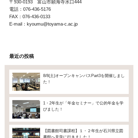
〒
930-0193
富山市願海寺水口
444
電話：
076-436-5176
FAX：
076-436-0133
E-mail：
kyoumu@toyama-c.ac.jp
最近の投稿
8/8(土)オープンキャンパスPart3を開催しまし
た！
1・2年生が「年金セミナー」で公的年金を学
びました！
【図書館司書課程】１・２年生が石川県立図
書館へ見学に行きました！