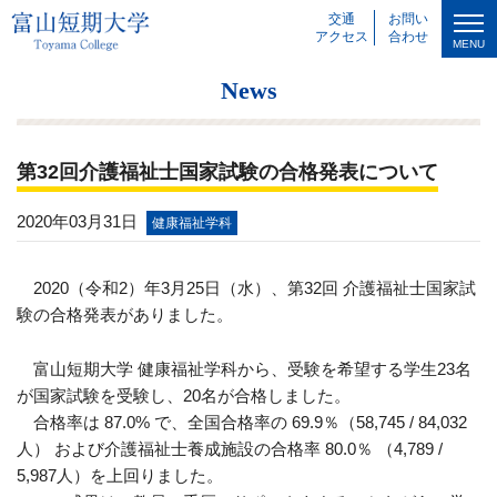
交通
お問い
アクセス
合わせ
MENU
News
第32回介護福祉士国家試験の合格発表について
2020年03月31日
健康福祉学科
2020（令和2）年
3
月
25
日（水）、第
32
回 介護福祉士国家試
験の合格発表がありました。
富山短期大学 健康福祉学科から、受験を希望する学生23名
が国家試験を受験し、20名が合格しました。
合格率は
87.0% で
、全国合格率の
69.9
％（58,745 / 84,032
人） および介護福祉士養成施設の合格率
80.0
％ （4,789 /
5,987人）を上回りました。