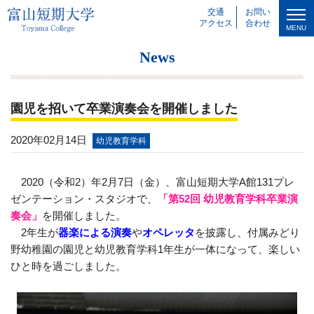
交通
お問い
アクセス
合わせ
MENU
News
園児を招いて卒業演奏会を開催しました
2020年02月14日
幼児教育学科
2020（令和2）年2月7日（金）、富山短期大学A館131プレ
ゼンテーション・スタジオで、
「第52回 幼児教育学科卒業演
奏会」
を開催しました。
2年生が
器楽による演奏
や
オペレッタ
を披露し、付属みどり
野幼稚園の園児と幼児教育学科1年生が一体になって、楽しい
ひと時を過ごしました。