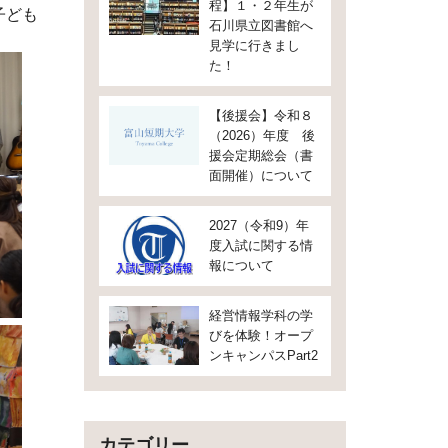
程】１・２年生が
子ども
石川県立図書館へ
見学に行きまし
た！
【後援会】令和８
（2026）年度 後
援会定期総会（書
面開催）について
2027（令和9）年
度入試に関する情
報について
経営情報学科の学
びを体験！オープ
ンキャンパスPart2
カテゴリー