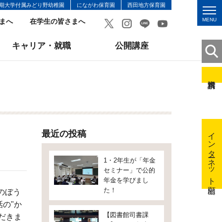
期大学付属みどり野幼稚園
にながわ保育園
西田地方保育園
MENU
まへ
在学生の皆さまへ
キャリア・就職
公開講座
インターネット出願
最近の投稿
1・2年生が「年金
セミナー」で公的
年金を学びまし
た！
のぼう
の"か
【図書館司書課
だきま