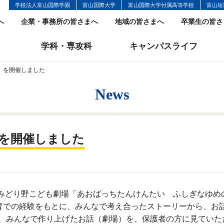
学校法人富山国際学園
富山国際大学
富山国際大学付属高等学校
富山短
へ
企業・事務所の皆さまへ
地域の皆さまへ
卒業生の皆さ
学科・専攻科
キャンパスライフ
）を開催しました
News
を開催しました
組がみどり野こども劇場「あおばっちたんけんたい ふしぎなゆめ
育での経験をもとに、みんなで考え合ったストーリーから、お話
し、みんなで作り上げたお話（劇場）を、保護者の方に見ていた