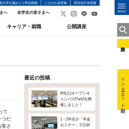
期大学付属みどり野幼稚園
にながわ保育園
西田地方保育園
MENU
まへ
在学生の皆さまへ
キャリア・就職
公開講座
インターネット出願
最近の投稿
8/8(土)オープンキ
ャンパスPart3を開
催しました！
なって
一つだ
1・2年生が「年金
セミナー」で公的
お客さ