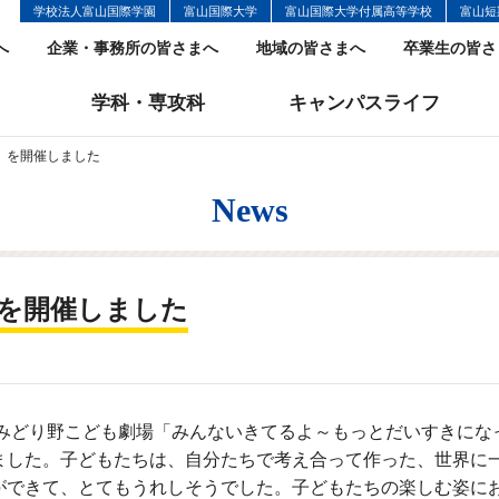
学校法人富山国際学園
富山国際大学
富山国際大学付属高等学校
富山短
へ
企業・事務所の皆さまへ
地域の皆さまへ
卒業生の皆さ
学科・専攻科
キャンパスライフ
）を開催しました
News
を開催しました
組がみどり野こども劇場「みんないきてるよ～もっとだいすきに
ました。子どもたちは、自分たちで考え合って作った、世界に
ができて、とてもうれしそうでした。子どもたちの楽しむ姿に