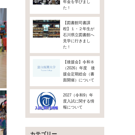
年金を学びまし
た！
【図書館司書課
程】１・２年生が
石川県立図書館へ
見学に行きまし
た！
【後援会】令和８
（2026）年度 後
援会定期総会（書
面開催）について
2027（令和9）年
度入試に関する情
報について
カテゴリー