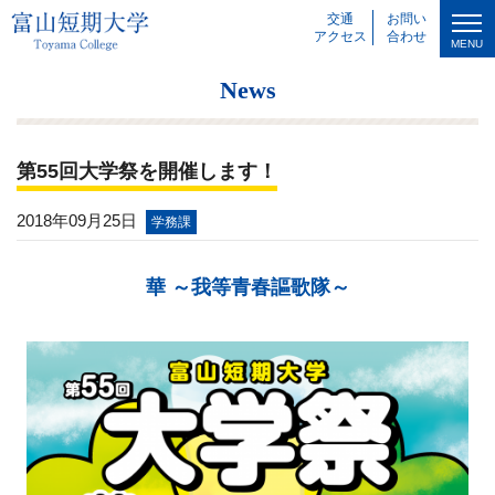
交通
お問い
アクセス
合わせ
MENU
News
第55回大学祭を開催します！
2018年09月25日
学務課
華 ～我等青春謳歌隊～