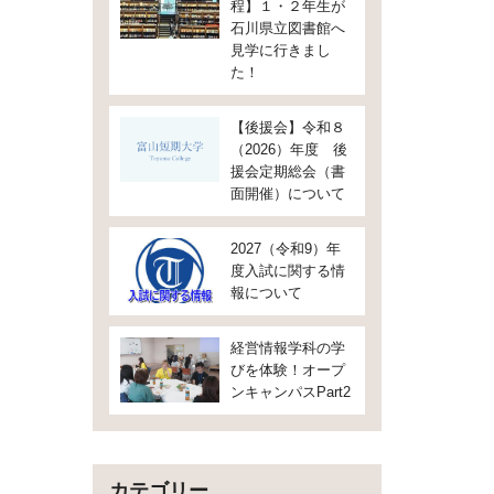
程】１・２年生が
石川県立図書館へ
見学に行きまし
た！
【後援会】令和８
（2026）年度 後
援会定期総会（書
面開催）について
2027（令和9）年
度入試に関する情
報について
経営情報学科の学
びを体験！オープ
ンキャンパスPart2
カテゴリー