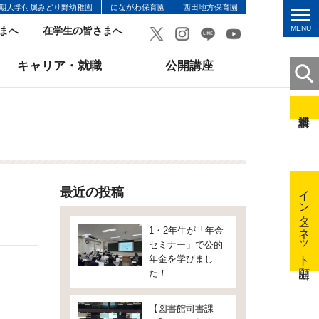
期大学付属みどり野幼稚園
にながわ保育園
西田地方保育園
MENU
まへ
在学生の皆さまへ
キャリア・就職
公開講座
インターネット出願
最近の投稿
1・2年生が「年金
セミナー」で公的
年金を学びまし
た！
【図書館司書課